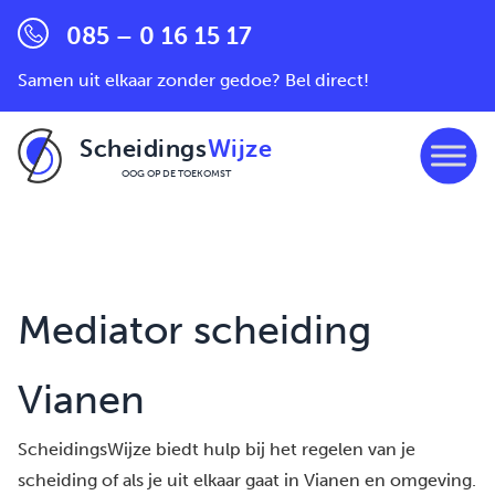
085 – 0 16 15 17
Samen uit elkaar zonder gedoe? Bel direct!
Scheidings
Wijze
OOG OP DE TOEKOMST
Ga naar de inhoud
Mediator scheiding
Vianen
ScheidingsWijze biedt hulp bij het regelen van je
scheiding of als je uit elkaar gaat in Vianen en omgeving.