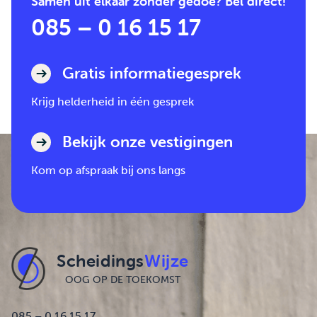
Samen uit elkaar zonder gedoe? Bel direct!
085 – 0 16 15 17
Gratis informatiegesprek
Krijg helderheid in één gesprek
Bekijk onze vestigingen
Kom op afspraak bij ons langs
Scheidings
Wijze
OOG OP DE TOEKOMST
085 – 0 16 15 17