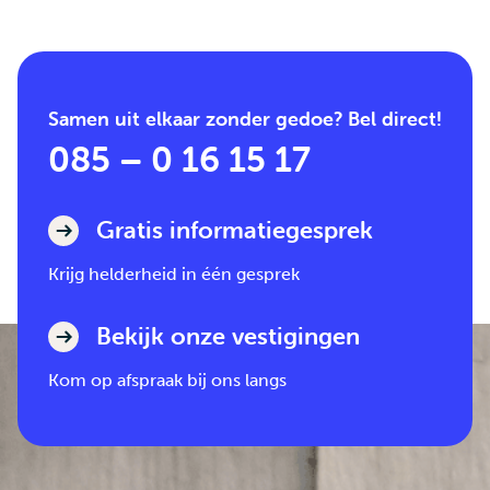
Samen uit elkaar zonder gedoe? Bel direct!
085 – 0 16 15 17
Gratis informatiegesprek
Krijg helderheid in één gesprek
Bekijk onze vestigingen
Kom op afspraak bij ons langs