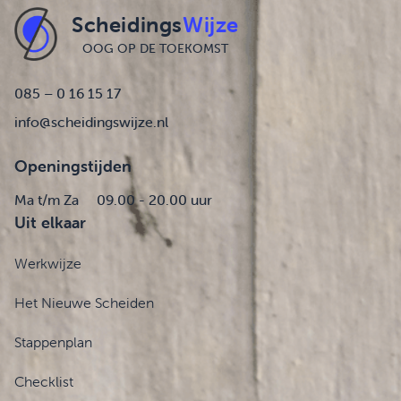
Scheidings
Wijze
OOG OP DE TOEKOMST
085 – 0 16 15 17
info@scheidingswijze.nl
Openingstijden
Ma t/m Za
09.00 - 20.00 uur
Uit elkaar
Werkwijze
Het Nieuwe Scheiden
Stappenplan
Checklist