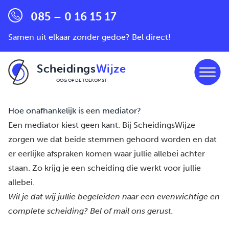
085 – 0 16 15 17
Samen uit elkaar zonder gedoe? Bel direct!
Scheidings
Wijze
OOG OP DE TOEKOMST
Ga naar de inhoud
Hoe onafhankelijk is een mediator?
Een mediator kiest geen kant. Bij ScheidingsWijze
zorgen we dat beide stemmen gehoord worden en dat
er eerlijke afspraken komen waar jullie allebei achter
staan. Zo krijg je een scheiding die werkt voor jullie
allebei.
Wil je dat wij jullie begeleiden naar een evenwichtige en
complete scheiding?
Bel of mail
ons gerust.