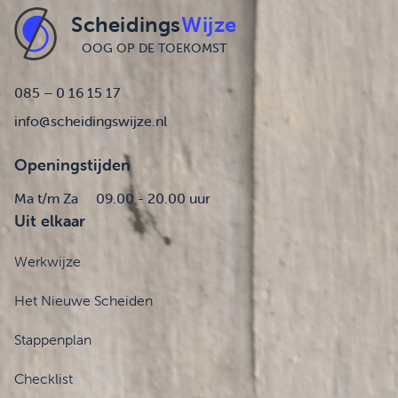
Scheidings
Wijze
OOG OP DE TOEKOMST
085 – 0 16 15 17
info@scheidingswijze.nl
Openingstijden
Ma t/m Za
09.00 - 20.00 uur
Uit elkaar
Werkwijze
Het Nieuwe Scheiden
Stappenplan
Checklist