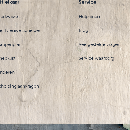
it elkaar
Service
erkwijze
Hulplijnen
et Nieuwe Scheiden
Blog
tappenplan
Veelgestelde vragen
hecklist
Service waarborg
inderen
cheiding aanvragen