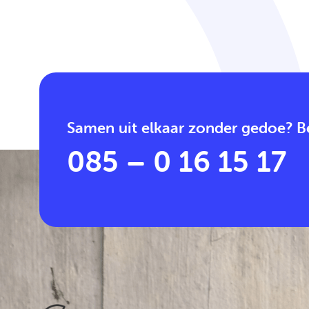
Samen uit elkaar zonder gedoe? Be
085 – 0 16 15 17