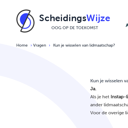
Ga naar de inhoud
Scheidings
Wijze
OOG OP DE TOEKOMST
Home
›
Vragen
›
Kun je wisselen van lidmaatschap?
Kun je wisselen v
Ja.
Als je het
Instap-
ander lidmaatsch
Voor de overige l