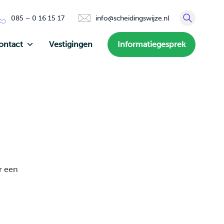
085 – 0 16 15 17
info@scheidingswijze.nl
ontact
Vestigingen
Informatiegesprek
r een