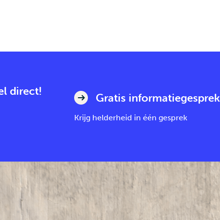
l direct!
Gratis informatiegesprek
Krijg helderheid in één gesprek