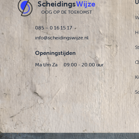
U
Scheidings
Wijze
OOG OP DE TOEKOMST
W
085 – 0 16 15 17
H
info@scheidingswijze.nl
S
Openingstijden
C
Ma t/m Za
09.00 - 20.00 uur
K
S