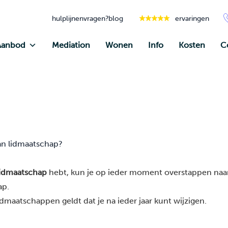
hulplijnen
vragen?
blog
ervaringen
Aanbod
Mediation
Wonen
Info
Kosten
C
an lidmaatschap?
lidmaatschap
hebt, kun je op ieder moment overstappen naa
ap.
idmaatschappen geldt dat je na ieder jaar kunt wijzigen.