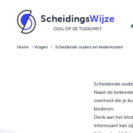
Ga naar de inhoud
Scheidings
Wijze
OOG OP DE TOEKOMST
Home
›
Vragen
›
Scheidende ouders en kinderkosten
Scheidende ouder
Naast de bekende 
overheid die je k
kinderen.
Denk aan het kin
interessant kan z