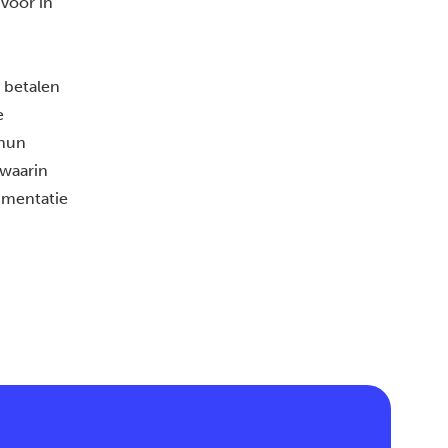
 voor in
 betalen
e
 hun
 waarin
imentatie