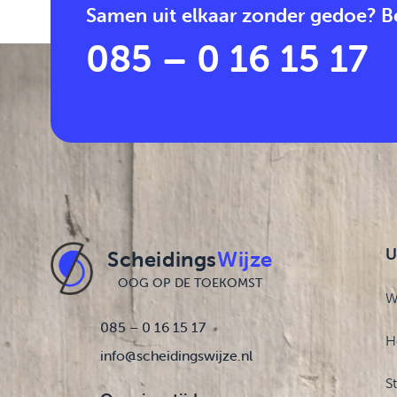
Samen uit elkaar zonder gedoe? Be
085 – 0 16 15 17
U
Scheidings
Wijze
OOG OP DE TOEKOMST
W
085 – 0 16 15 17
H
info@scheidingswijze.nl
S