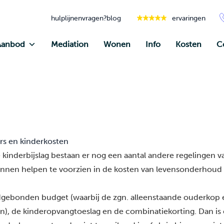
hulplijnen
vragen?
blog
ervaringen
Aanbod
Mediation
Wonen
Info
Kosten
C
s en kinderkosten
kinderbijslag bestaan er nog een aantal andere regelingen v
unnen helpen te voorzien in de kosten van levensonderhoud 
dgebonden budget (waarbij de zgn. alleenstaande ouderkop 
ijn), de kinderopvangtoeslag en de combinatiekorting. Dan is