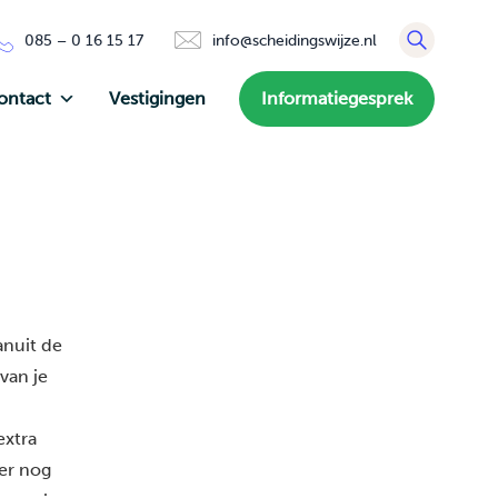
085 – 0 16 15 17
info@scheidingswijze.nl
ontact
Vestigingen
Informatiegesprek
anuit de
van je
extra
 er nog