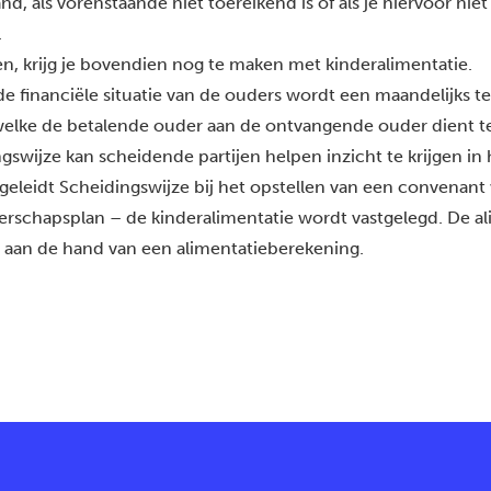
and, als vorenstaande niet toereikend is of als je hiervoor niet
.
den, krijg je bovendien nog te maken met
kinderalimentatie
.
e financiële situatie van de ouders wordt een maandelijks te
welke de betalende ouder aan de ontvangende ouder dient t
gswijze kan scheidende partijen helpen inzicht te krijgen in
geleidt Scheidingswijze bij het opstellen van een convenant
erschapsplan
– de kinderalimentatie wordt vastgelegd. De al
 aan de hand van een alimentatieberekening.