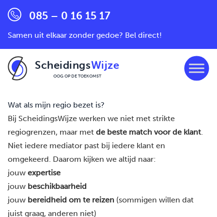
085 – 0 16 15 17
Samen uit elkaar zonder gedoe? Bel direct!
Scheidings
Wijze
OOG OP DE TOEKOMST
Ga naar de inhoud
Wat als mijn regio bezet is?
Bij ScheidingsWijze werken we niet met strikte
regiogrenzen, maar met
de beste match voor de klant
.
Niet iedere mediator past bij iedere klant en
omgekeerd. Daarom kijken we altijd naar:
jouw
expertise
jouw
beschikbaarheid
jouw
bereidheid om te reizen
(sommigen willen dat
juist graag, anderen niet)