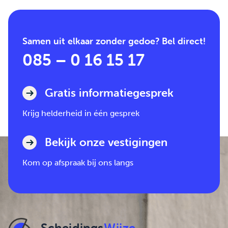
Samen uit elkaar zonder gedoe? Bel direct!
085 – 0 16 15 17
Gratis informatiegesprek
Krijg helderheid in één gesprek
Bekijk onze vestigingen
Kom op afspraak bij ons langs
Scheidings
Wijze