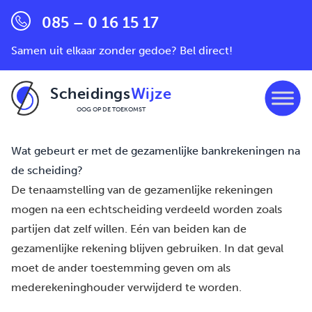
085 – 0 16 15 17
Samen uit elkaar zonder gedoe? Bel direct!
Scheidings
Wijze
OOG OP DE TOEKOMST
Ga naar de inhoud
Wat gebeurt er met de gezamenlijke bankrekeningen na
de scheiding?
De tenaamstelling van de gezamenlijke rekeningen
mogen na een echtscheiding verdeeld worden zoals
partijen dat zelf willen. Eén van beiden kan de
gezamenlijke rekening blijven gebruiken. In dat geval
moet de ander toestemming geven om als
mederekeninghouder verwijderd te worden.