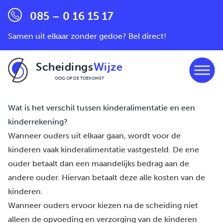
085 – 0 16 15 17
Samen uit elkaar zonder gedoe? Bel direct!
Scheidings
Wijze
OOG OP DE TOEKOMST
Ga naar de inhoud
Wat is het verschil tussen kinderalimentatie en een
kinderrekening?
Wanneer ouders uit elkaar gaan, wordt voor de
kinderen vaak
kinderalimentatie
vastgesteld. De ene
ouder betaalt dan een maandelijks bedrag aan de
andere ouder. Hiervan betaalt deze alle kosten van de
kinderen.
Wanneer ouders ervoor kiezen na de scheiding niet
alleen de opvoeding en verzorging van de kinderen