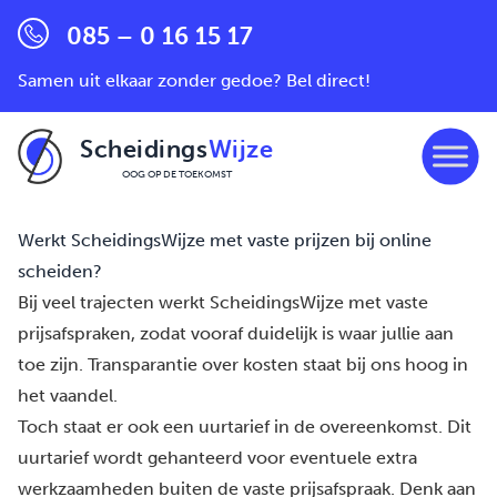
085 – 0 16 15 17
Samen uit elkaar zonder gedoe? Bel direct!
Scheidings
Wijze
OOG OP DE TOEKOMST
Ga naar de inhoud
Werkt ScheidingsWijze met vaste prijzen bij online
scheiden?
Bij veel trajecten werkt
ScheidingsWijze
met vaste
prijsafspraken, zodat vooraf duidelijk is waar jullie aan
toe zijn. Transparantie over kosten staat bij ons hoog in
het vaandel.
Toch staat er ook een uurtarief in de overeenkomst. Dit
uurtarief wordt gehanteerd voor eventuele extra
werkzaamheden buiten de vaste prijsafspraak. Denk aan