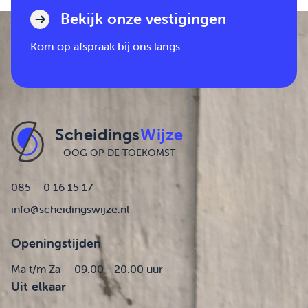
Bekijk onze vestigingen
Kom op afspraak bij ons langs
Scheidings
Wijze
OOG OP DE TOEKOMST
085 – 0 16 15 17
info@scheidingswijze.nl
Openingstijden
Ma t/m Za
09.00 - 20.00 uur
Uit elkaar