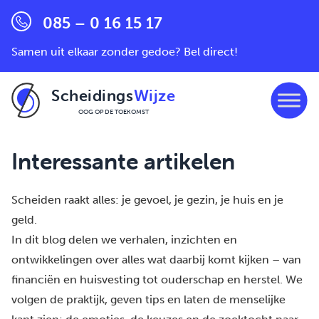
085 – 0 16 15 17
Samen uit elkaar zonder gedoe? Bel direct!
Scheidings
Wijze
OOG OP DE TOEKOMST
Ga naar de inhoud
Interessante artikelen
Scheiden raakt alles: je gevoel, je gezin, je huis en je
geld.
In dit blog delen we verhalen, inzichten en
ontwikkelingen over alles wat daarbij komt kijken – van
financiën en huisvesting tot ouderschap en herstel. We
volgen de praktijk, geven tips en laten de menselijke