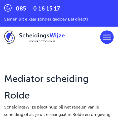
085 – 0 16 15 17
Samen uit elkaar zonder gedoe? Bel direct!
Scheidings
Wijze
OOG OP DE TOEKOMST
Ga naar de inhoud
Mediator scheiding
Rolde
ScheidingsWijze biedt hulp bij het regelen van je
scheiding of als je uit elkaar gaat in Rolde en omgeving.