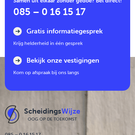
Samen uit elkaar zonder gedoe? Bel direct!
085 – 0 16 15 17
Gratis informatiegesprek
Krijg helderheid in één gesprek
Bekijk onze vestigingen
Kom op afspraak bij ons langs
Scheidings
Wijze
OOG OP DE TOEKOMST
085 – 0 16 15 17