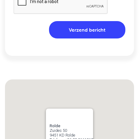
Rolde
Zuides 50
9451 KD
Rolde