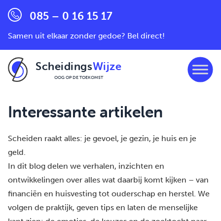
085 – 0 16 15 17
Samen uit elkaar zonder gedoe? Bel direct!
Scheidings
Wijze
OOG OP DE TOEKOMST
Ga naar de inhoud
Interessante artikelen
Scheiden raakt alles: je gevoel, je gezin, je huis en je
geld.
In dit blog delen we verhalen, inzichten en
ontwikkelingen over alles wat daarbij komt kijken – van
financiën en huisvesting tot ouderschap en herstel. We
volgen de praktijk, geven tips en laten de menselijke