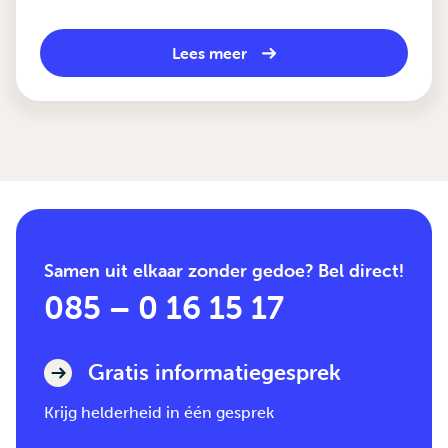
Lees meer
Samen uit elkaar zonder gedoe? Bel direct!
085 – 0 16 15 17
Gratis informatiegesprek
Krijg helderheid in één gesprek