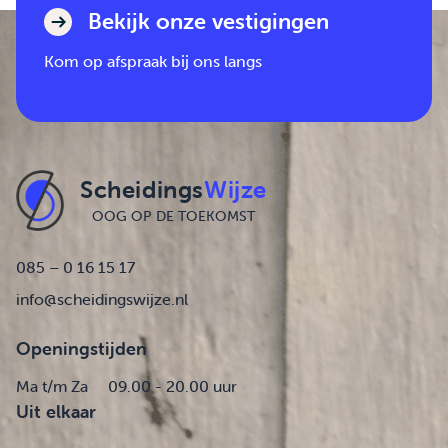
Bekijk onze vestigingen
Kom op afspraak bij ons langs
Scheidings
Wijze
OOG OP DE TOEKOMST
085 – 0 16 15 17
info@scheidingswijze.nl
Openingstijden
Ma t/m Za
09.00 - 20.00 uur
Uit elkaar