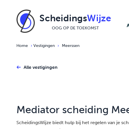
Ga naar de inhoud
Scheidings
Wijze
OOG OP DE TOEKOMST
Home
›
Vestigingen
›
Meerssen
Alle vestigingen
Mediator scheiding Me
ScheidingsWijze biedt hulp bij het regelen van je schei