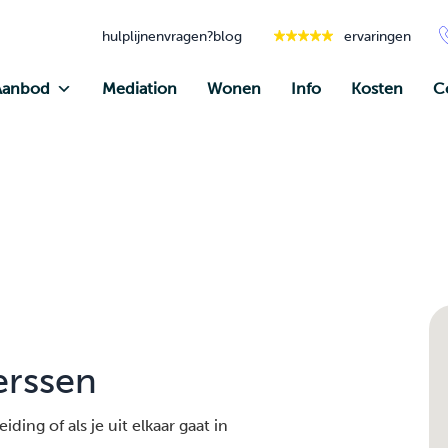
hulplijnen
vragen?
blog
ervaringen
Aanbod
Mediation
Wonen
Info
Kosten
C
erssen
ding of als je uit elkaar gaat in