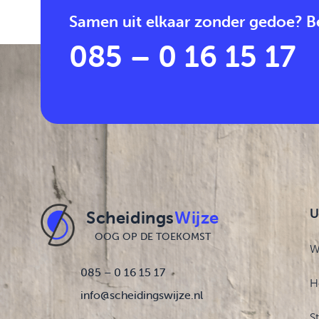
Samen uit elkaar zonder gedoe? Be
085 – 0 16 15 17
U
Scheidings
Wijze
OOG OP DE TOEKOMST
W
085 – 0 16 15 17
H
info@scheidingswijze.nl
S