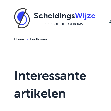
Ga naar de inhoud
Scheidings
Wijze
OOG OP DE TOEKOMST
Home
›
Eindhoven
Interessante
artikelen