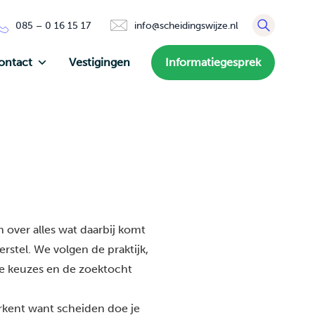
085 – 0 16 15 17
info@scheidingswijze.nl
ontact
Vestigingen
Informatiegesprek
 over alles wat daarbij komt
rstel. We volgen de praktijk,
de keuzes en de zoektocht
erkent want scheiden doe je