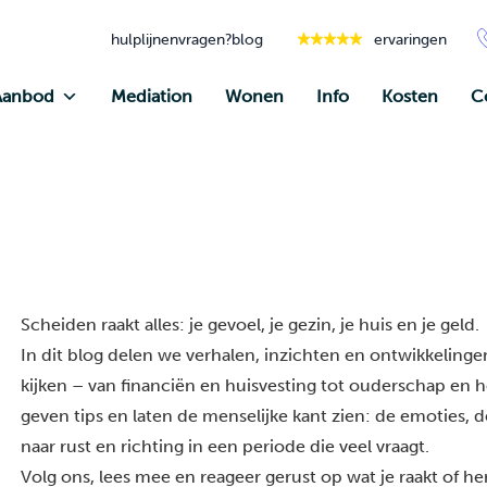
hulplijnen
vragen?
blog
ervaringen
Aanbod
Mediation
Wonen
Info
Kosten
C
Scheiden raakt alles: je gevoel, je gezin, je huis en je geld.
In dit blog delen we verhalen, inzichten en ontwikkelingen
kijken – van financiën en huisvesting tot ouderschap en he
geven tips en laten de menselijke kant zien: de emoties, 
naar rust en richting in een periode die veel vraagt.
Volg ons, lees mee en reageer gerust op wat je raakt of h