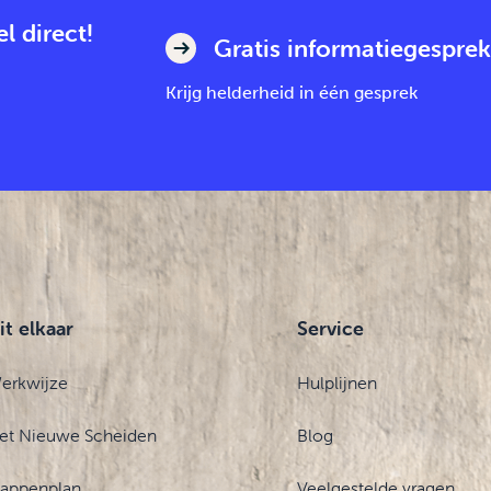
l direct!
Gratis informatiegesprek
Krijg helderheid in één gesprek
it elkaar
Service
erkwijze
Hulplijnen
et Nieuwe Scheiden
Blog
tappenplan
Veelgestelde vragen