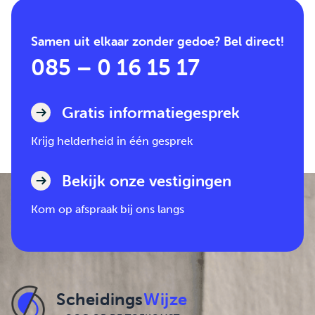
Samen uit elkaar zonder gedoe? Bel direct!
085 – 0 16 15 17
Gratis informatiegesprek
Krijg helderheid in één gesprek
Bekijk onze vestigingen
Kom op afspraak bij ons langs
Scheidings
Wijze