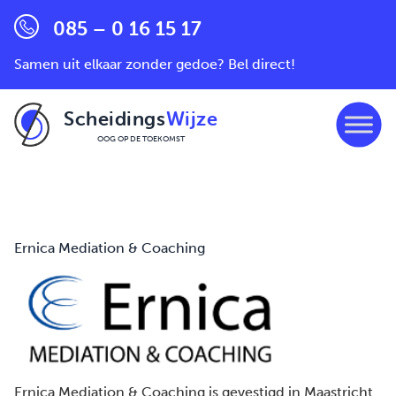
085 – 0 16 15 17
Samen uit elkaar zonder gedoe? Bel direct!
Scheidings
Wijze
OOG OP DE TOEKOMST
Ga naar de inhoud
Ernica Mediation & Coaching
Ernica Mediation & Coaching is gevestigd in
Maastricht