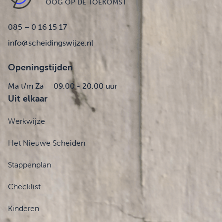
OOG OP DE TOEKOMST
085 – 0 16 15 17
info@scheidingswijze.nl
Openingstijden
Ma t/m Za
09.00 - 20.00 uur
Uit elkaar
Werkwijze
Het Nieuwe Scheiden
Stappenplan
Checklist
Kinderen