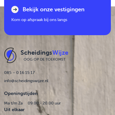
Bekijk onze vestigingen
Kom op afspraak bij ons langs
Scheidings
Wijze
OOG OP DE TOEKOMST
085 – 0 16 15 17
info@scheidingswijze.nl
Openingstijden
Ma t/m Za
09.00 - 20.00 uur
Uit elkaar