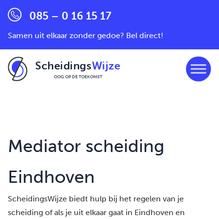
085 – 0 16 15 17
Samen uit elkaar zonder gedoe? Bel direct!
Scheidings
Wijze
OOG OP DE TOEKOMST
Ga naar de inhoud
Mediator scheiding
Eindhoven
ScheidingsWijze biedt hulp bij het regelen van je
scheiding of als je uit elkaar gaat in Eindhoven en