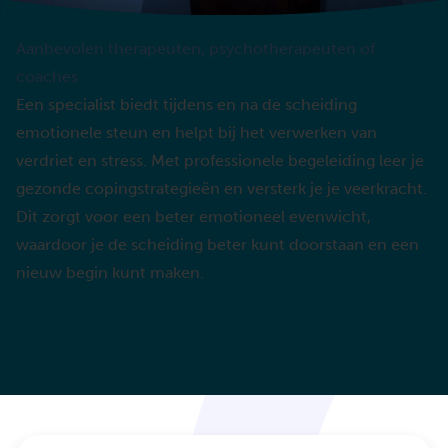
Aanbevolen therapeuten, psychotherapeuten of
coaches
Een specialist biedt tijdens en na de scheiding
emotionele steun en helpt bij het verwerken van
verdriet en stress. Met professionele begeleiding leer je
gezonde copingstrategieën en versterk je je veerkracht.
Dit zorgt voor een beter emotioneel evenwicht,
waardoor je de scheiding beter kunt doorstaan en een
nieuw begin kunt maken.