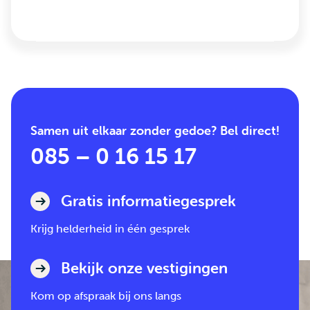
Samen uit elkaar zonder gedoe? Bel direct!
085 – 0 16 15 17
Gratis informatiegesprek
Krijg helderheid in één gesprek
Bekijk onze vestigingen
Kom op afspraak bij ons langs