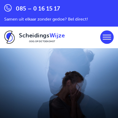
085 – 0 16 15 17
Samen uit elkaar zonder gedoe? Bel direct!
Scheidings
Wijze
OOG OP DE TOEKOMST
Ga naar de inhoud