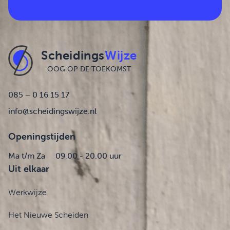
Scheidings
Wijze
OOG OP DE TOEKOMST
085 – 0 16 15 17
info@scheidingswijze.nl
Openingstijden
Ma t/m Za
09.00 - 20.00 uur
Uit elkaar
Werkwijze
Het Nieuwe Scheiden