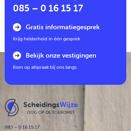
085 – 0 16 15 17
Gratis informatiegesprek
Krijg helderheid in één gesprek
Bekijk onze vestigingen
Kom op afspraak bij ons langs
Scheidings
Wijze
OOG OP DE TOEKOMST
085 – 0 16 15 17