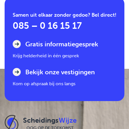
Samen uit elkaar zonder gedoe? Bel direct!
085 – 0 16 15 17
Gratis informatiegesprek
Krijg helderheid in één gesprek
Bekijk onze vestigingen
Kom op afspraak bij ons langs
Scheidings
Wijze
OOG OP DE TOEKOMST