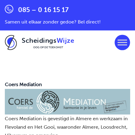
085 – 0 16 15 17
Samen uit elkaar zonder gedoe? Bel direct!
Scheidings
Wijze
OOG OP DE TOEKOMST
Ga naar de inhoud
Coers Mediation
Coers Mediation is gevestigd in
Almere
en werkzaam in
Flevoland en Het Gooi, waaronder
Almere
,
Loosdrecht
,