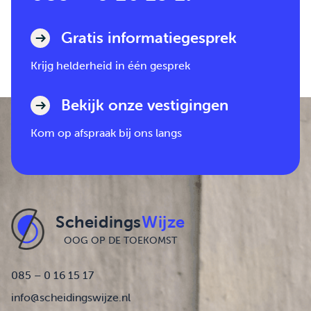
Gratis informatiegesprek
Krijg helderheid in één gesprek
Bekijk onze vestigingen
Kom op afspraak bij ons langs
Scheidings
Wijze
OOG OP DE TOEKOMST
085 – 0 16 15 17
info@scheidingswijze.nl