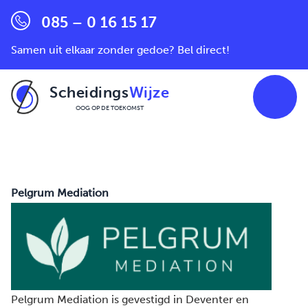
085 – 0 16 15 17
Samen uit elkaar zonder gedoe? Bel direct!
Scheidings
Wijze
OOG OP DE TOEKOMST
Ga naar de inhoud
Pelgrum Mediation
Pelgrum Mediation is gevestigd in
Deventer
en