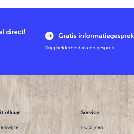
l direct!
Gratis informatiegesprek
Krijg helderheid in één gesprek
it elkaar
Service
erkwijze
Hulplijnen