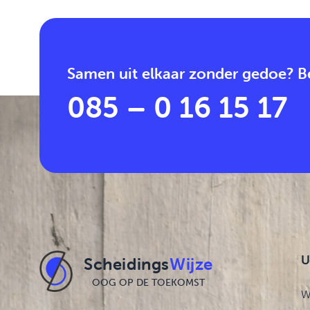
Samen uit elkaar zonder gedoe? Be
085 – 0 16 15 17
U
Scheidings
Wijze
OOG OP DE TOEKOMST
W