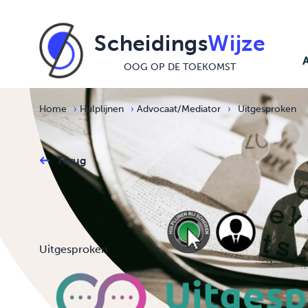
Ga naar de inhoud
Scheidings
Wijze
OOG OP DE TOEKOMST
Home
›
Hulplijnen
›
Advocaat/Mediator
›
Uitgesproken
Terug
Uitgesproken