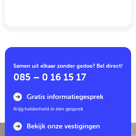
Samen uit elkaar zonder gedoe? Bel direct!
085 – 0 16 15 17
Gratis informatiegesprek
Krijg helderheid in één gesprek
Bekijk onze vestigingen