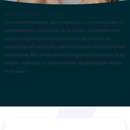
Relatietherapeut
Een relatietherapeut kan helpen door communicatie te
verbeteren en conflicten op te lossen. Ze bieden een
veilige omgeving om problemen te bespreken en
helpen bij het herstellen van vertrouwen en emotionele
verbinding. Met professionele begeleiding versterk je de
relatie, waardoor je samen sterker en gelukkiger verder
kunt gaan.