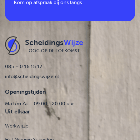
Kom op afspraak bij ons langs
Scheidings
Wijze
OOG OP DE TOEKOMST
085 – 0 16 15 17
info@scheidingswijze.nl
Openingstijden
Ma t/m Za
09.00 - 20.00 uur
Uit elkaar
Werkwijze
Het Nieuwe Scheiden