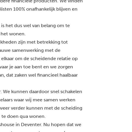
dere financiële producten. We vinden
alisten 100% onafhankelijk blijven en
is het dus wel van belang om te
t het wonen.
jkheden zijn met betrekking tot
 nauwe samenwerking met de
 elkaar om de scheidende relatie op
waar je aan toe bent en we zorgen
an, dat zaken wel financieel haalbaar
r
. We kunnen daardoor snel schakelen
akelaars waar wij mee samen werken
 weer verder kunnen met de scheiding
m te doen qua wonen.
tshouse in Deventer. Nu hopen dat we