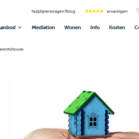
hulplijnen
vragen?
blog
ervaringen
Aanbod
Mediation
Wonen
Info
Kosten
C
arentshouse