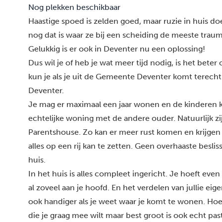
Nog plekken beschikbaar
Haastige spoed is zelden goed, maar ruzie in huis d
nog dat is waar ze bij een scheiding de meeste trau
Gelukkig is er ook in
Deventer
nu een oplossing!
Dus wil je of heb je wat meer tijd nodig, is het beter
kun je als je uit de Gemeente Deventer komt terecht
Deventer.
Je mag er maximaal een jaar wonen en de kinderen 
echtelijke woning met de andere ouder. Natuurlijk z
Parentshouse. Zo kan er meer rust komen en krijgen d
alles op een rij kan te zetten. Geen overhaaste besl
huis.
In het huis is alles compleet ingericht. Je hoeft eve
al zoveel aan je hoofd. En het verdelen van jullie eig
ook handiger als je weet waar je komt te wonen. Hoe w
die je graag mee wilt maar best groot is ook echt past