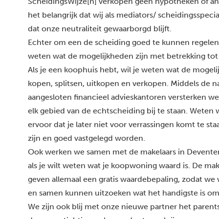
ScheidingsWijze[n] verkopen geen hypotheken of an
het belangrijk dat wij als mediators/ scheidingsspeci
dat onze neutraliteit gewaarborgd blijft.
Echter om een de scheiding goed te kunnen regelen 
weten wat de mogelijkheden zijn met betrekking to
Als je een koophuis hebt, wil je weten wat de mogeli
kopen, splitsen, uitkopen en verkopen. Middels de
aangesloten financieel advieskantoren versterken we
elk gebied van de echtscheiding bij te staan. Weten 
ervoor dat je later niet voor verrassingen komt te sta
zijn en goed vastgelegd worden.
Ook werken we samen met de
makelaars in Devente
als je wilt weten wat je koopwoning waard is. De m
geven allemaal een gratis waardebepaling, zodat we
en samen kunnen uitzoeken wat het handigste is o
We zijn ook blij met onze nieuwe partner het paren