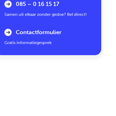
085 – 0 16 15 17
Samen uit elkaar zonder gedoe? Bel direct!
Contactformulier
Gratis informatiegesprek