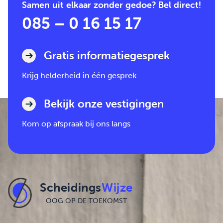
Samen uit elkaar zonder gedoe? Bel direct!
085 – 0 16 15 17
Gratis informatiegesprek
Krijg helderheid in één gesprek
Bekijk onze vestigingen
Kom op afspraak bij ons langs
Scheidings
Wijze
OOG OP DE TOEKOMST