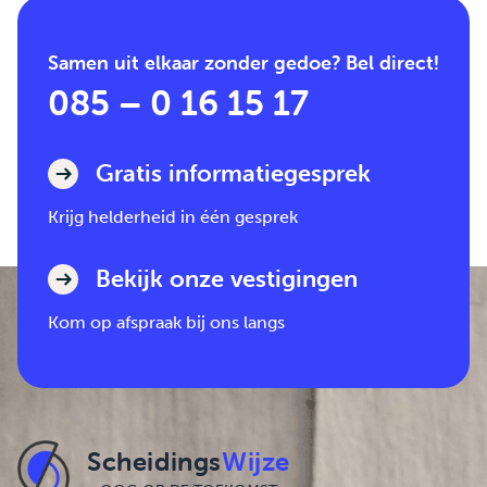
Samen uit elkaar zonder gedoe? Bel direct!
085 – 0 16 15 17
Gratis informatiegesprek
Krijg helderheid in één gesprek
Bekijk onze vestigingen
Kom op afspraak bij ons langs
Scheidings
Wijze