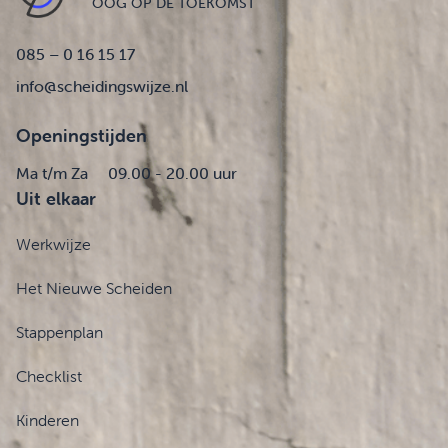
OOG OP DE TOEKOMST
085 – 0 16 15 17
info@scheidingswijze.nl
Openingstijden
Ma t/m Za
09.00 - 20.00 uur
Uit elkaar
Werkwijze
Het Nieuwe Scheiden
Stappenplan
Checklist
Kinderen