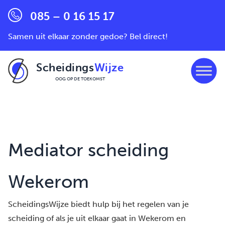
085 – 0 16 15 17
Samen uit elkaar zonder gedoe? Bel direct!
Scheidings
Wijze
OOG OP DE TOEKOMST
Ga naar de inhoud
Mediator scheiding
Wekerom
ScheidingsWijze biedt hulp bij het regelen van je
scheiding of als je uit elkaar gaat in Wekerom en