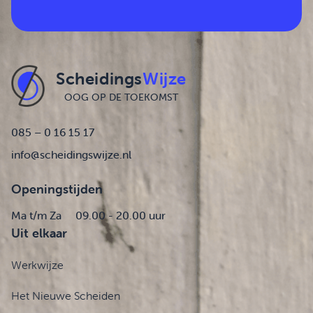
Scheidings
Wijze
OOG OP DE TOEKOMST
085 – 0 16 15 17
info@scheidingswijze.nl
Openingstijden
Ma t/m Za
09.00 - 20.00 uur
Uit elkaar
Werkwijze
Het Nieuwe Scheiden