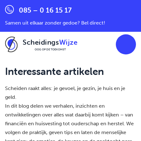
085 – 0 16 15 17
Samen uit elkaar zonder gedoe? Bel direct!
Scheidings
Wijze
OOG OP DE TOEKOMST
Ga naar de inhoud
Interessante artikelen
Scheiden raakt alles: je gevoel, je gezin, je huis en je
geld.
In dit blog delen we verhalen, inzichten en
ontwikkelingen over alles wat daarbij komt kijken – van
financiën en huisvesting tot ouderschap en herstel. We
volgen de praktijk, geven tips en laten de menselijke