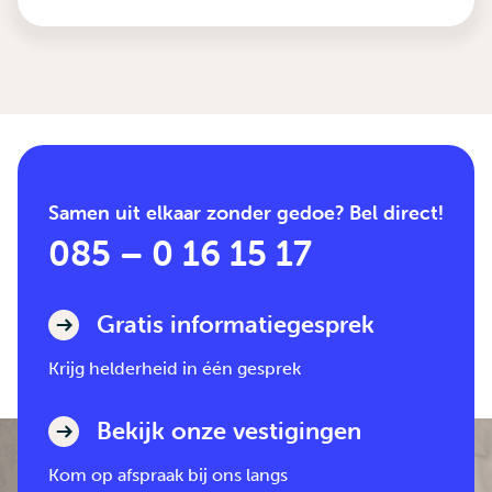
Samen uit elkaar zonder gedoe? Bel direct!
085 – 0 16 15 17
Gratis informatiegesprek
Krijg helderheid in één gesprek
Bekijk onze vestigingen
Kom op afspraak bij ons langs