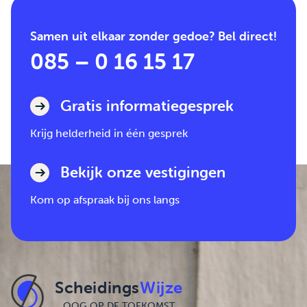
Samen uit elkaar zonder gedoe? Bel direct!
085 – 0 16 15 17
Gratis informatiegesprek
Krijg helderheid in één gesprek
Bekijk onze vestigingen
Kom op afspraak bij ons langs
Scheidings
Wijze
OOG OP DE TOEKOMST