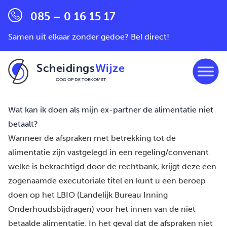
085 – 0 16 15 17
Samen uit elkaar zonder gedoe? Bel direct!
Scheidings
Wijze
OOG OP DE TOEKOMST
Ga naar de inhoud
Wat kan ik doen als mijn ex-partner de alimentatie niet
betaalt?
Wanneer de afspraken met betrekking tot de
alimentatie zijn vastgelegd in een regeling/convenant
welke is bekrachtigd door de rechtbank, krijgt deze een
zogenaamde executoriale titel en kunt u een beroep
doen op het LBIO (Landelijk Bureau Inning
Onderhoudsbijdragen) voor het innen van de niet
betaalde alimentatie. In het geval dat de afspraken niet