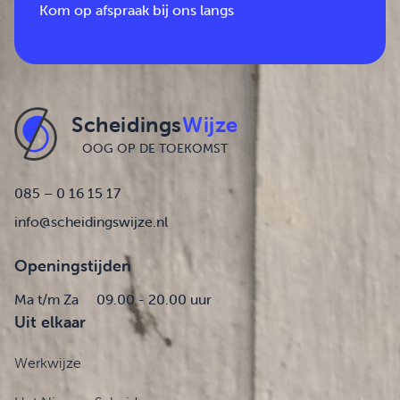
Kom op afspraak bij ons langs
Scheidings
Wijze
OOG OP DE TOEKOMST
085 – 0 16 15 17
info@scheidingswijze.nl
Openingstijden
Ma t/m Za
09.00 - 20.00 uur
Uit elkaar
Werkwijze