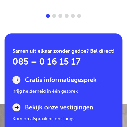
Samen uit elkaar zonder gedoe? Bel direct!
085 – 0 16 15 17
Gratis informatiegesprek
Krijg helderheid in één gesprek
Bekijk onze vestigingen
Kom op afspraak bij ons langs