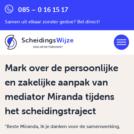
085 – 0 16 15 17
Samen uit elkaar zonder gedoe? Bel direct!
Scheidings
Wijze
OOG OP DE TOEKOMST
Ga naar de inhoud
Mark over de persoonlijke
en zakelijke aanpak van
mediator Miranda tijdens
het scheidingstraject
“Beste Miranda, Ik je danken voor de samenwerking,