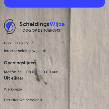
Scheidings
Wijze
OOG OP DE TOEKOMST
085 – 0 16 15 17
info@scheidingswijze.nl
Openingstijden
Ma t/m Za
09.00 - 20.00 uur
Uit elkaar
Werkwijze
Het Nieuwe Scheiden