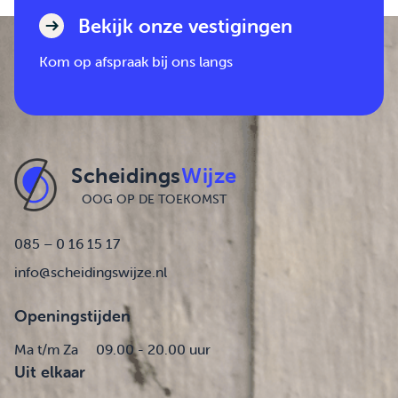
Bekijk onze vestigingen
Kom op afspraak bij ons langs
Scheidings
Wijze
OOG OP DE TOEKOMST
085 – 0 16 15 17
info@scheidingswijze.nl
Openingstijden
Ma t/m Za
09.00 - 20.00 uur
Uit elkaar