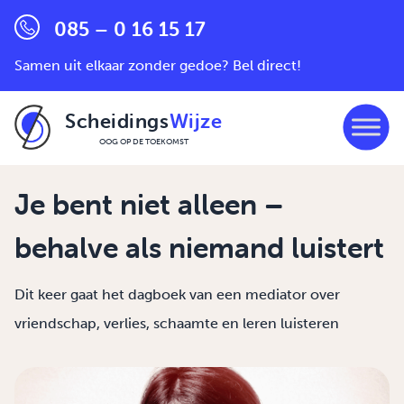
085 – 0 16 15 17
Samen uit elkaar zonder gedoe? Bel direct!
Scheidings
Wijze
OOG OP DE TOEKOMST
Ga naar de inhoud
Je bent niet alleen –
behalve als niemand luistert
Dit keer gaat het dagboek van een mediator over
vriendschap, verlies, schaamte en leren luisteren