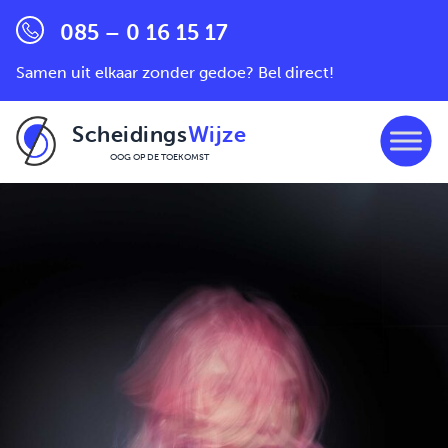
085 – 0 16 15 17
Samen uit elkaar zonder gedoe? Bel direct!
Scheidings
Wijze
OOG OP DE TOEKOMST
Ga naar de inhoud