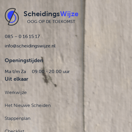
Scheidings
Wijze
OOG OP DE TOEKOMST
085 – 0 16 15 17
info@scheidingswijze.nl
Openingstijden
Ma t/m Za
09.00 - 20.00 uur
Uit elkaar
Werkwijze
Het Nieuwe Scheiden
Stappenplan
Checklist