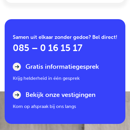
Samen uit elkaar zonder gedoe? Bel direct!
085 – 0 16 15 17
Gratis informatiegesprek
Krijg helderheid in één gesprek
Bekijk onze vestigingen
Kom op afspraak bij ons langs