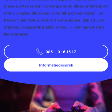
break-up
heb je één contactpersoon die je ondersteunt
met alle zaken die bij een scheiding komen kijken. Op
fiscaal, financieel, juridisch én emotioneel gebied. Een
gratis adviesgesprek is altijd mogelijk, kom gerust eens
kennismaken.
085 – 0 16 15 17
Informatiegesprek