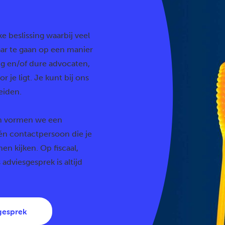
e beslissing waarbij veel
aar te gaan op een manier
ding en/of dure advocaten,
 je ligt. Je kunt bij ons
eiden.
en vormen we een
én contactpersoon die je
en kijken. Op fiscaal,
 adviesgesprek is altijd
gesprek