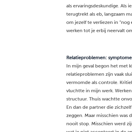
als ervaringsdeskundige. Als i
terugtrekt als eb, langzaam ma
om jezelf te verliezen in “nog é
werken tot je erbij neervalt o
Relatieproblemen: symptomen 
In mijn geval begon het met 
relatieproblemen zijn vaak slu
vermomde als controle. Kritie
vluchtte in mijn werk. Werken w
structuur. Thuis wachtte onvo
En dan de partner die zichzelf
zeggen. Maar misschien was da
nooit stop. Misschien werd zijn
wat je niet accepteert in de an