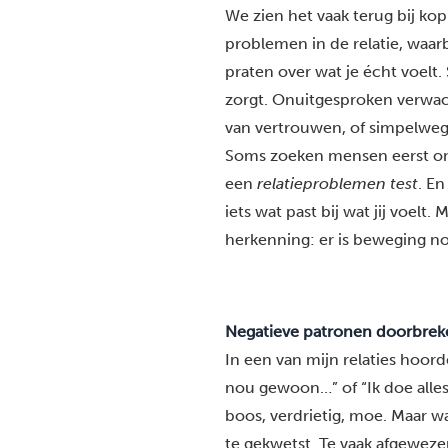
We zien het vaak terug bij ko
problemen in de relatie, waarb
praten over wat je écht voelt. 
zorgt. Onuitgesproken verwach
van vertrouwen, of simpelweg 
Soms zoeken mensen eerst on
een
relatieproblemen test
. En
iets wat past bij wat jij voelt.
herkenning: er is beweging no
Negatieve patronen doorbrek
In een van mijn relaties hoorde
nou gewoon…” of “Ik doe alles 
boos, verdrietig, moe. Maar wat
te gekwetst. Te vaak afgeweze