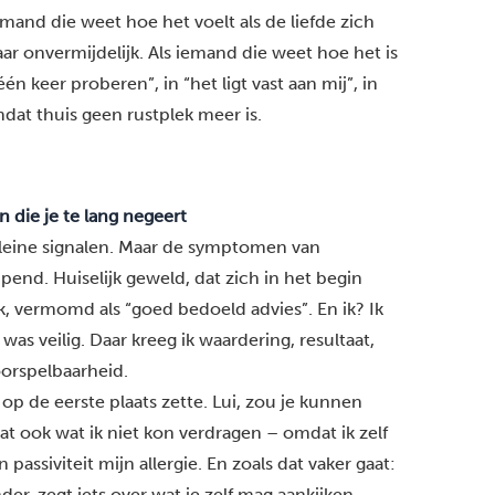
emand die weet hoe het voelt als de liefde zich
ar onvermijdelijk. Als iemand die weet hoe het is
én keer proberen”, in “het ligt vast aan mij”, in
mdat thuis geen rustplek meer is.
die je te lang negeert
kleine signalen. Maar de symptomen van
ipend. Huiselijk geweld, dat zich in het begin
k, vermomd als “goed bedoeld advies”. En ik? Ik
as veilig. Daar kreeg ik waardering, resultaat,
orspelbaarheid.
 op de eerste plaats zette. Lui, zou je kunnen
t ook wat ik niet kon verdragen – omdat ik zelf
 passiviteit mijn allergie. En zoals dat vaker gaat:
der, zegt iets over wat je zelf mag aankijken.