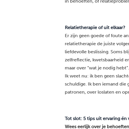
in behoeften, of relatieproble
Relatietherapie of uit elkaar?
Er zijn geen goede of foute an
relatietherapie de juiste volg
liefdevolle beslissing. Soms bli
zelfreflectie, kwetsbaarheid en
maar over “wat je nodig hebt”
Ik weet nu: ik ben geen slachto
schuldige. Ik ben iemand die g
patronen, over loslaten en o
Tot slot: 5 tips uit ervaring én 
Wees eerlijk over je behoeften