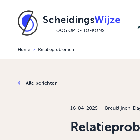
Ga naar de inhoud
Scheidings
Wijze
OOG OP DE TOEKOMST
Home
›
Relatieproblemen
Alle berichten
16-04-2025
-
Breuklijnen
Da
Relatiepro