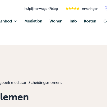
hulplijnen
vragen?
blog
ervaringen
Aanbod
Mediation
Wonen
Info
Kosten
C
gboek mediator
Scheidingsmoment
blemen