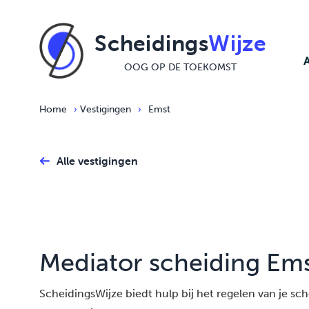
Ga naar de inhoud
Scheidings
Wijze
OOG OP DE TOEKOMST
Home
›
Vestigingen
›
Emst
Alle vestigingen
Mediator scheiding Em
ScheidingsWijze biedt hulp bij het regelen van je schei