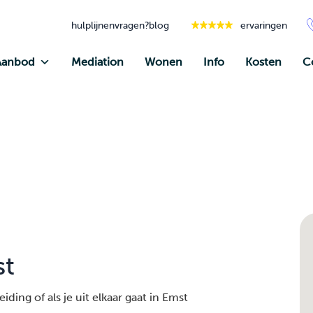
hulplijnen
vragen?
blog
ervaringen
Aanbod
Mediation
Wonen
Info
Kosten
C
st
ding of als je uit elkaar gaat in Emst