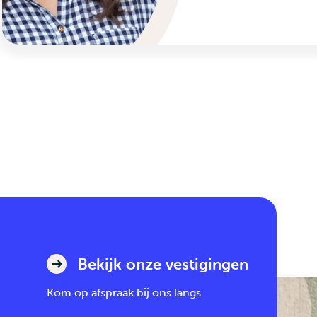
Bekijk onze vestigingen
Kom op afspraak bij ons langs