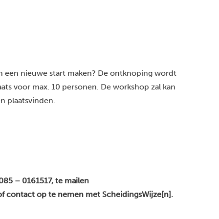
en een nieuwe start maken? De ontknoping wordt
laats voor max. 10 personen. De workshop zal kan
n plaatsvinden.
085 – 0161517
, te mailen
f contact op te nemen met ScheidingsWijze[n].