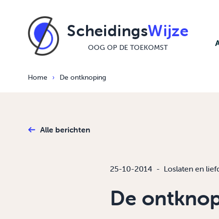
Ga naar de inhoud
Scheidings
Wijze
OOG OP DE TOEKOMST
Home
›
De ontknoping
Alle berichten
25-10-2014
-
Loslaten en lief
De ontknop