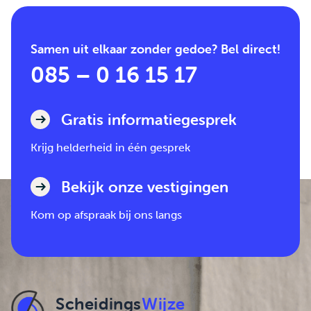
Samen uit elkaar zonder gedoe? Bel direct!
085 – 0 16 15 17
Gratis informatiegesprek
Krijg helderheid in één gesprek
Bekijk onze vestigingen
Kom op afspraak bij ons langs
Scheidings
Wijze