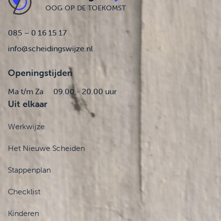
OOG OP DE TOEKOMST
085 – 0 16 15 17
info@scheidingswijze.nl
Openingstijden
Ma t/m Za
09.00 - 20.00 uur
Uit elkaar
Werkwijze
Het Nieuwe Scheiden
Stappenplan
Checklist
Kinderen