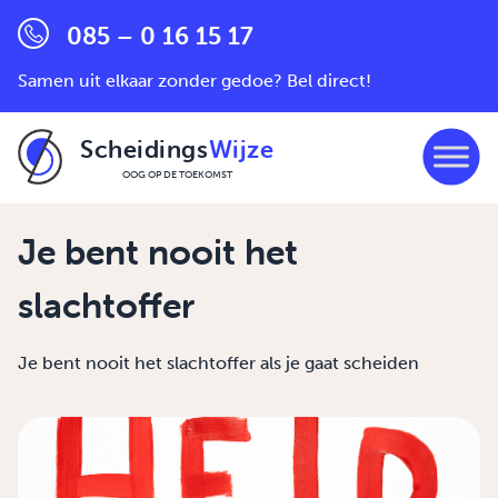
085 – 0 16 15 17
Samen uit elkaar zonder gedoe? Bel direct!
Scheidings
Wijze
OOG OP DE TOEKOMST
Ga naar de inhoud
Je bent nooit het
slachtoffer
Je bent nooit het slachtoffer als je gaat scheiden