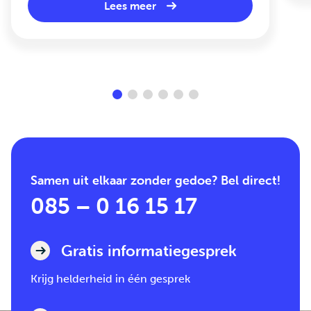
Lees meer
Samen uit elkaar zonder gedoe? Bel direct!
085 – 0 16 15 17
Gratis informatiegesprek
Krijg helderheid in één gesprek