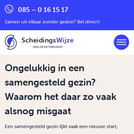
085 – 0 16 15 17
Samen uit elkaar zonder gedoe? Bel direct!
Scheidings
Wijze
OOG OP DE TOEKOMST
Ga naar de inhoud
Ongelukkig in een
samengesteld gezin?
Waarom het daar zo vaak
alsnog misgaat
Een samengesteld gezin lijkt vaak een nieuwe start,