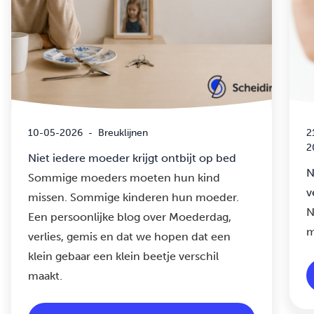
10-05-2026
-
Breuklijnen
2
2
Niet iedere moeder krijgt ontbijt op bed
N
Sommige moeders moeten hun kind
v
missen. Sommige kinderen hun moeder.
N
Een persoonlijke blog over Moederdag,
m
verlies, gemis en dat we hopen dat een
klein gebaar een klein beetje verschil
maakt.