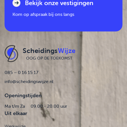
Bekijk onze vestigingen
Kom op afspraak bij ons langs
Scheidings
Wijze
OOG OP DE TOEKOMST
085 – 0 16 15 17
info@scheidingswijze.nl
Openingstijden
Ma t/m Za
09.00 - 20.00 uur
Uit elkaar
Werkwijze