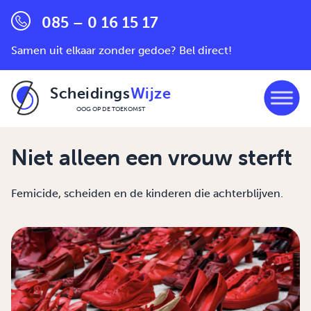
085 – 0 16 15 17
Samen uit elkaar zonder gedoe? Bel direct!
Scheidings
Wijze
OOG OP DE TOEKOMST
Ga naar de inhoud
Niet alleen een vrouw sterft
Femicide, scheiden en de kinderen die achterblijven.