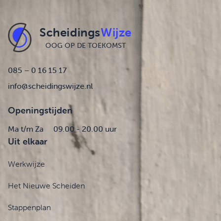
Scheidings
Wijze
OOG OP DE TOEKOMST
085 – 0 16 15 17
info@scheidingswijze.nl
Openingstijden
Ma t/m Za
09.00 - 20.00 uur
Uit elkaar
Werkwijze
Het Nieuwe Scheiden
Stappenplan