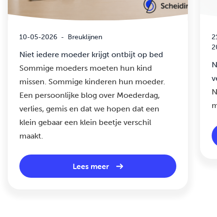
10-05-2026
-
Breuklijnen
2
2
Niet iedere moeder krijgt ontbijt op bed
N
Sommige moeders moeten hun kind
v
missen. Sommige kinderen hun moeder.
N
Een persoonlijke blog over Moederdag,
m
verlies, gemis en dat we hopen dat een
klein gebaar een klein beetje verschil
maakt.
Lees meer