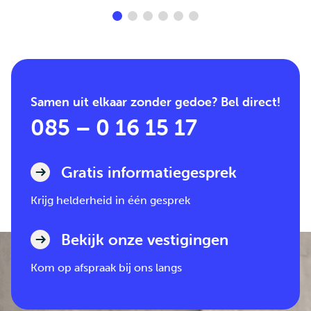
Samen uit elkaar zonder gedoe? Bel direct!
085 – 0 16 15 17
Gratis informatiegesprek
Krijg helderheid in één gesprek
Bekijk onze vestigingen
Kom op afspraak bij ons langs