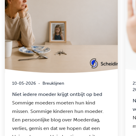
10-05-2026
-
Breuklijnen
2
2
Niet iedere moeder krijgt ontbijt op bed
N
Sommige moeders moeten hun kind
v
missen. Sommige kinderen hun moeder.
N
Een persoonlijke blog over Moederdag,
m
verlies, gemis en dat we hopen dat een