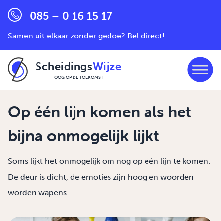
085 – 0 16 15 17
Samen uit elkaar zonder gedoe? Bel direct!
Scheidings
Wijze
OOG OP DE TOEKOMST
Ga naar de inhoud
Op één lijn komen als het
bijna onmogelijk lijkt
Soms lijkt het onmogelijk om nog op één lijn te komen.
De deur is dicht, de emoties zijn hoog en woorden
worden wapens.