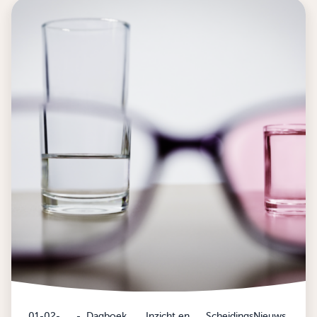
01-02-
-
Dagboek
Inzicht en
ScheidingsNieuws