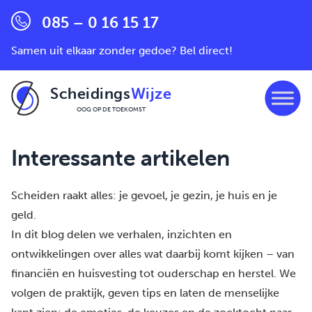
085 – 0 16 15 17
Samen uit elkaar zonder gedoe? Bel direct!
Scheidings
Wijze
OOG OP DE TOEKOMST
Ga naar de inhoud
Interessante artikelen
Scheiden raakt alles: je gevoel, je gezin, je huis en je
geld.
In dit blog delen we verhalen, inzichten en
ontwikkelingen over alles wat daarbij komt kijken – van
financiën en huisvesting tot ouderschap en herstel. We
volgen de praktijk, geven tips en laten de menselijke