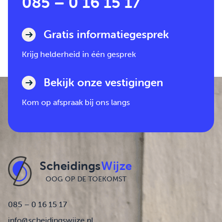
085 – 0 16 15 17
Gratis informatiegesprek
Krijg helderheid in één gesprek
Bekijk onze vestigingen
Kom op afspraak bij ons langs
Scheidings
Wijze
OOG OP DE TOEKOMST
085 – 0 16 15 17
info@scheidingswijze.nl