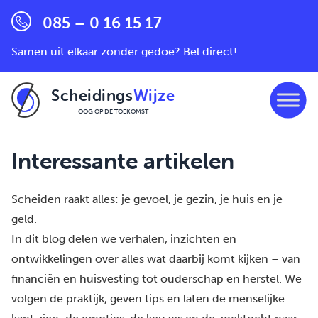
085 – 0 16 15 17
Samen uit elkaar zonder gedoe? Bel direct!
Scheidings
Wijze
OOG OP DE TOEKOMST
Ga naar de inhoud
Interessante artikelen
Scheiden raakt alles: je gevoel, je gezin, je huis en je
geld.
In dit blog delen we verhalen, inzichten en
ontwikkelingen over alles wat daarbij komt kijken – van
financiën en huisvesting tot ouderschap en herstel. We
volgen de praktijk, geven tips en laten de menselijke