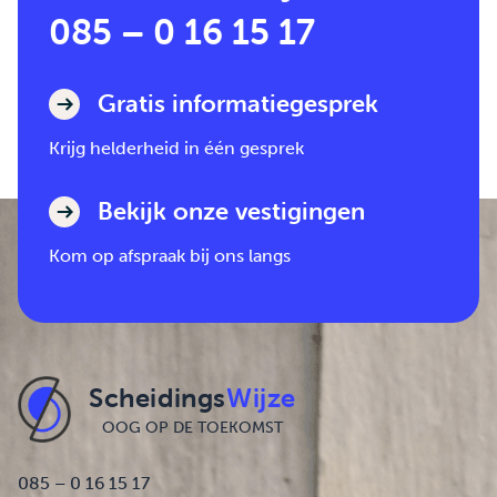
085 – 0 16 15 17
Gratis informatiegesprek
Krijg helderheid in één gesprek
Bekijk onze vestigingen
Kom op afspraak bij ons langs
Scheidings
Wijze
OOG OP DE TOEKOMST
085 – 0 16 15 17