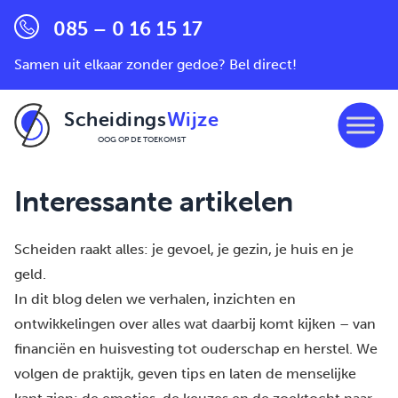
085 – 0 16 15 17
Samen uit elkaar zonder gedoe? Bel direct!
Scheidings
Wijze
OOG OP DE TOEKOMST
Ga naar de inhoud
Interessante artikelen
Scheiden raakt alles: je gevoel, je gezin, je huis en je
geld.
In dit blog delen we verhalen, inzichten en
ontwikkelingen over alles wat daarbij komt kijken – van
financiën en huisvesting tot ouderschap en herstel. We
volgen de praktijk, geven tips en laten de menselijke