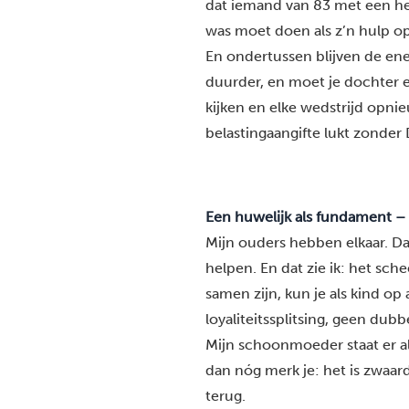
dat iemand van 83 met een he
was moet doen als z’n hulp op
En ondertussen blijven de en
duurder, en moet je dochter e
kijken en elke wedstrijd opnie
belastingaangifte lukt zonder 
Een huwelijk als fundament –
Mijn ouders hebben elkaar. Dat
helpen. En dat zie ik: het sch
samen zijn, kun je als kind op
loyaliteitssplitsing, geen dubb
Mijn schoonmoeder staat er all
dan nóg merk je: het is zwaar
terug.