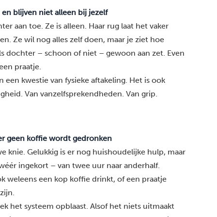
 blijven niet alleen bij jezelf
er aan toe. Ze is alleen. Haar rug laat het vaker
n. Ze wil nog alles zelf doen, maar je ziet hoe
ls dochter – schoon of niet – gewoon aan zet. Even
een praatje.
 een kwestie van fysieke aftakeling. Het is ook
igheid. Van vanzelfsprekendheden. Van grip.
er geen koffie wordt gedronken
e knie. Gelukkig is er nog huishoudelijke hulp, maar
wéér ingekort – van twee uur naar anderhalf.
weleens een kop koffie drinkt, of een praatje
zijn.
ek het systeem opblaast. Alsof het niets uitmaakt