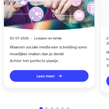
02-07-2026
-
Loslaten en liefde
2
2
Waarom sociale media een scheiding soms
I
moeilijker maken dan je denkt
n
Achter het perfecte plaatje...
T
Lees meer