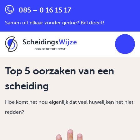
085 – 0 16 15 17
Samen uit elkaar zonder gedoe? Bel direct!
Scheidings
Wijze
OOG OP DE TOEKOMST
Ga naar de inhoud
Top 5 oorzaken van een
scheiding
Hoe komt het nou eigenlijk dat veel huwelijken het niet
redden?