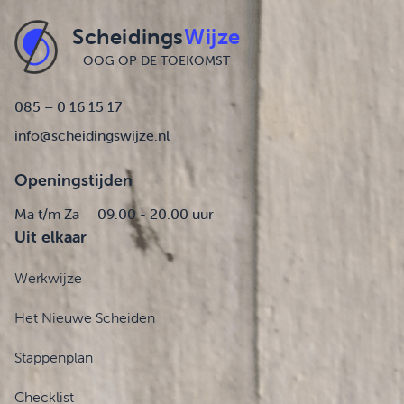
Scheidings
Wijze
OOG OP DE TOEKOMST
085 – 0 16 15 17
info@scheidingswijze.nl
Openingstijden
Ma t/m Za
09.00 - 20.00 uur
Uit elkaar
Werkwijze
Het Nieuwe Scheiden
Stappenplan
Checklist