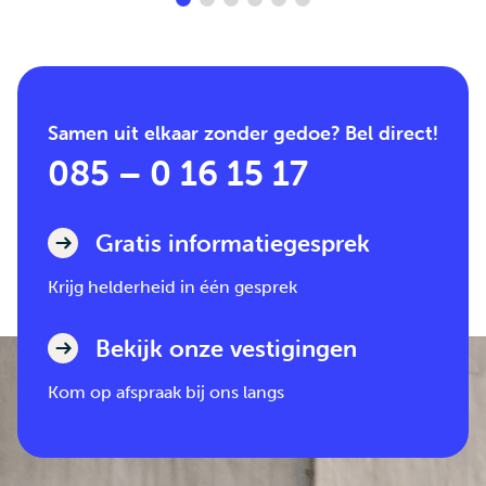
Samen uit elkaar zonder gedoe? Bel direct!
085 – 0 16 15 17
Gratis informatiegesprek
Krijg helderheid in één gesprek
Bekijk onze vestigingen
Kom op afspraak bij ons langs