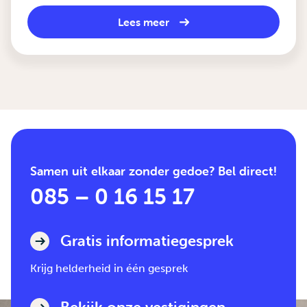
Lees meer
Samen uit elkaar zonder gedoe? Bel direct!
085 – 0 16 15 17
Gratis informatiegesprek
Krijg helderheid in één gesprek