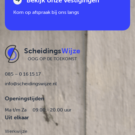
Bekijk onze vestigingen
Kom op afspraak bij ons langs
Scheidings
Wijze
OOG OP DE TOEKOMST
085 – 0 16 15 17
info@scheidingswijze.nl
Openingstijden
Ma t/m Za
09.00 - 20.00 uur
Uit elkaar
Werkwijze