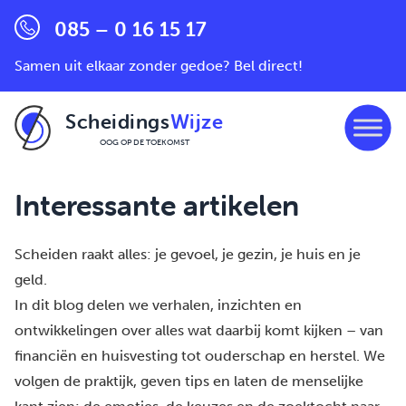
085 – 0 16 15 17
Samen uit elkaar zonder gedoe? Bel direct!
Scheidings
Wijze
OOG OP DE TOEKOMST
Ga naar de inhoud
Interessante artikelen
Scheiden raakt alles: je gevoel, je gezin, je huis en je
geld.
In dit blog delen we verhalen, inzichten en
ontwikkelingen over alles wat daarbij komt kijken – van
financiën en huisvesting tot ouderschap en herstel. We
volgen de praktijk, geven tips en laten de menselijke