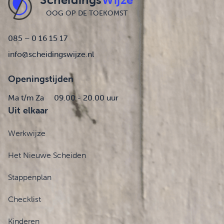
OOG OP DE TOEKOMST
085 – 0 16 15 17
info@scheidingswijze.nl
Openingstijden
Ma t/m Za
09.00 - 20.00 uur
Uit elkaar
Werkwijze
Het Nieuwe Scheiden
Stappenplan
Checklist
Kinderen