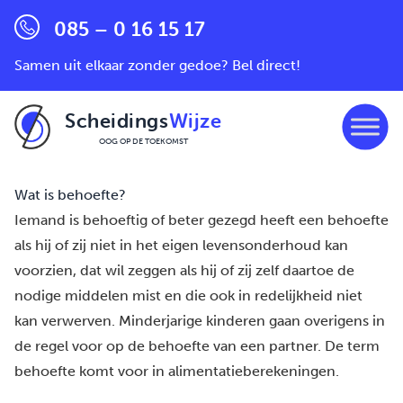
085 – 0 16 15 17
Samen uit elkaar zonder gedoe? Bel direct!
Scheidings
Wijze
OOG OP DE TOEKOMST
Ga naar de inhoud
Wat is behoefte?
Iemand is behoeftig of beter gezegd heeft een behoefte
als hij of zij niet in het eigen levensonderhoud kan
voorzien, dat wil zeggen als hij of zij zelf daartoe de
nodige middelen mist en die ook in redelijkheid niet
kan verwerven. Minderjarige kinderen gaan overigens in
de regel voor op de behoefte van een partner. De term
behoefte komt voor in
alimentatieberekeningen
.