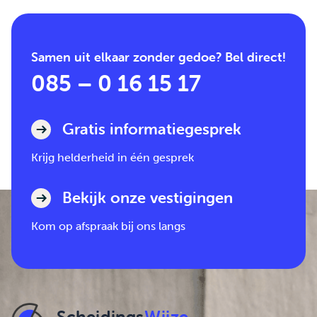
Samen uit elkaar zonder gedoe? Bel direct!
085 – 0 16 15 17
Gratis informatiegesprek
Krijg helderheid in één gesprek
Bekijk onze vestigingen
Kom op afspraak bij ons langs
Scheidings
Wijze