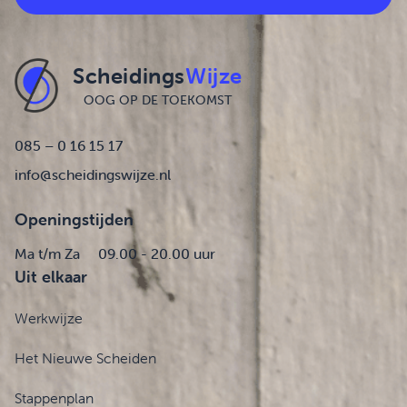
Scheidings
Wijze
OOG OP DE TOEKOMST
085 – 0 16 15 17
info@scheidingswijze.nl
Openingstijden
Ma t/m Za
09.00 - 20.00 uur
Uit elkaar
Werkwijze
Het Nieuwe Scheiden
Stappenplan