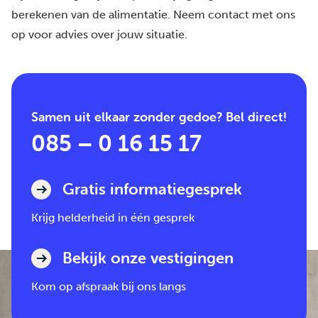
berekenen van de
alimentatie
. Neem
contact
met ons
op voor advies over jouw situatie.
Samen uit elkaar zonder gedoe? Bel direct!
085 – 0 16 15 17
Gratis informatiegesprek
Krijg helderheid in één gesprek
Bekijk onze vestigingen
Kom op afspraak bij ons langs