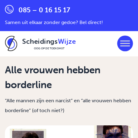
085 – 0 16 15 17
Samen uit elkaar zonder gedoe? Bel direct!
Scheidings
Wijze
OOG OP DE TOEKOMST
Ga naar de inhoud
Alle vrouwen hebben
borderline
“Alle mannen zijn een narcist” en “alle vrouwen hebben
borderline” (of toch niet?)