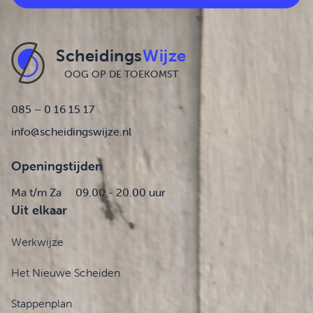
Scheidings
Wijze
OOG OP DE TOEKOMST
085 – 0 16 15 17
info@scheidingswijze.nl
Openingstijden
Ma t/m Za
09.00 - 20.00 uur
Uit elkaar
Werkwijze
Het Nieuwe Scheiden
Stappenplan