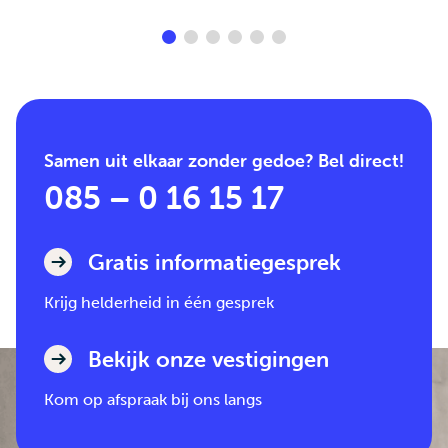
Samen uit elkaar zonder gedoe? Bel direct!
085 – 0 16 15 17
Gratis informatiegesprek
Krijg helderheid in één gesprek
Bekijk onze vestigingen
Kom op afspraak bij ons langs