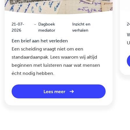
21-07-
-
Dagboek
Inzicht en
2
2026
mediator
verhalen
W
Een brief aan het verleden
U
Een scheiding vraagt niet om een
standaardaanpak. Lees waarom wij altijd
beginnen met luisteren naar wat mensen
écht nodig hebben.
Lees meer